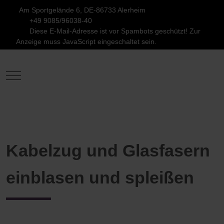
Am Sportgelände 6, DE-86733 Alerheim
+49 9085/96038-40
Diese E-Mail-Adresse ist vor Spambots geschützt! Zur
Anzeige muss JavaScript eingeschaltet sein.
Mobile Menu Toggle
Kabelzug und Glasfasern
einblasen und spleißen