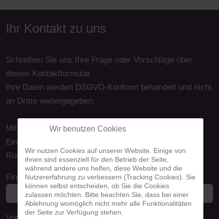
Ihr Kontakt zu uns
Schreiben Sie uns Ihre Frage oder Vorschläge über
dieses Kontaktformular.
Ihre Daten werden DSGVO-Konform behandelt und nicht
an Dritte weitergegeben.
Mit dem Absenden des Formulars geben Sie uns Ihr
Wir benutzen Cookies
Einverständnis, dass wir Sie per E-Mail oder bei
Wir nutzen Cookies auf unserer Website. Einige von
Rückfragen per Telefon kontaktieren dürfen.
ihnen sind essenziell für den Betrieb der Seite,
während andere uns helfen, diese Website und die
Firma
Nutzererfahrung zu verbessern (Tracking Cookies). Sie
können selbst entscheiden, ob Sie die Cookies
zulassen möchten. Bitte beachten Sie, dass bei einer
Ablehnung womöglich nicht mehr alle Funktionalitäten
der Seite zur Verfügung stehen.
Vor- und Nachname
*