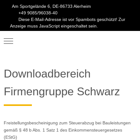
Am Sportgelände 6, DE-86733 Alerheim
+49 9085/96038-40
Diese E-Mail-Adresse ist vor Spambots geschützt! Zur
Anzeige muss JavaScript eingeschaltet sein.
Mobile Menu Toggle
Downloadbereich
Firmengruppe Schwarz
Freistellungsbescheinigung zum Steuerabzug bei Bauleistungen
gemäß § 48 b Abs. 1 Satz 1 des Einkommensteuergesetzes
(EStG)