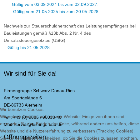
Gültig vom 03.09.2024 bis zum 02.09.2027.
Gültig vom 21.05.2025 bis zum 20.05.2028.
Nachweis zur Steuerschuldnerschaft des Leistungsempfängers bei
Bauleistungen gemäß §13b Abs. 2 Nr. 4 des
Umsatzsteuergesetztes (UStG)
Gültig bis 21.05.2028
.
Wir sind für Sie da!
Firmengruppe Schwarz Donau-Ries
Am Sportgelände 6
DE-86733 Alerheim
Wir benutzen Cookies
Wir nutzen Cookies auf unserer Website. Einige von ihnen sind
Tel.: +49 (0) 9085 / 96038-40
essenziell für den Betrieb der Seite, während andere uns helfen, diese
Mail:
servus@leitungs-bau.de
Website und die Nutzererfahrung zu verbessern (Tracking Cookies).
Öffnungszeiten:
Sie können selbst entscheiden, ob Sie die Cookies zulassen möchten.