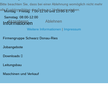
Bitte beachten Sie, dass bei einer Ablehnung womöglich nicht mehr
alle Funktionalitäten der Seite zur Verfügung stehen.
Montag - Freitag: 7:00-12:00 und 13:00-17:00
Samstag: 08:00-12:00
Akzeptieren
Ablehnen
Informationen
Weitere Informationen
|
Impressum
Firmengruppe Schwarz Donau-Ries
Jobangebote
Downloads
Leitungsbau
Maschinen und Verkauf