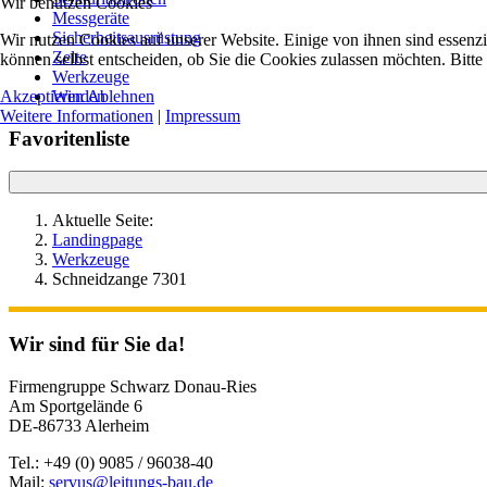
Wir benutzen Cookies
Messgeräte
Sicherheitsausrüstung
Wir nutzen Cookies auf unserer Website. Einige von ihnen sind essenzi
Zelte
können selbst entscheiden, ob Sie die Cookies zulassen möchten. Bitte
Werkzeuge
Akzeptieren
Ablehnen
Winden
Weitere Informationen
|
Impressum
Favoritenliste
Aktuelle Seite:
Landingpage
Werkzeuge
Schneidzange 7301
Wir sind für Sie da!
Firmengruppe Schwarz Donau-Ries
Am Sportgelände 6
DE-86733 Alerheim
Tel.: +49 (0) 9085 / 96038-40
Mail:
servus@leitungs-bau.de