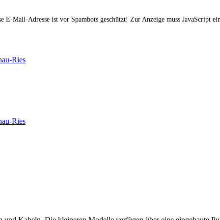
e E-Mail-Adresse ist vor Spambots geschützt! Zur Anzeige muss JavaScript eing
und Kabeln. Die kleineren Modelle verfügen über eine eingebaute Pu