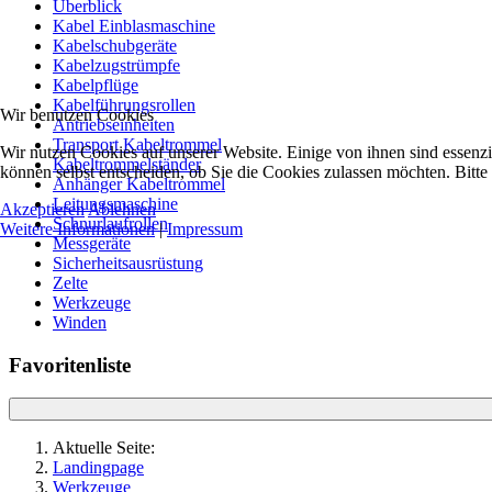
Überblick
Kabel Einblasmaschine
Kabelschubgeräte
Kabelzugstrümpfe
Kabelpflüge
Kabelführungsrollen
Wir benutzen Cookies
Antriebseinheiten
Transport Kabeltrommel
Wir nutzen Cookies auf unserer Website. Einige von ihnen sind essenzi
Kabeltrommelständer
können selbst entscheiden, ob Sie die Cookies zulassen möchten. Bitte
Anhänger Kabeltrommel
Leitungsmaschine
Akzeptieren
Ablehnen
Schnurlaufrollen
Weitere Informationen
|
Impressum
Messgeräte
Sicherheitsausrüstung
Zelte
Werkzeuge
Winden
Favoritenliste
Aktuelle Seite:
Landingpage
Werkzeuge