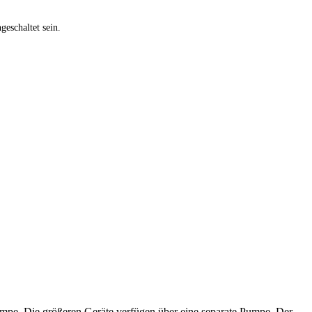
eschaltet sein.
mpe. Die größeren Geräte verfügen über eine separate Pumpe. Der