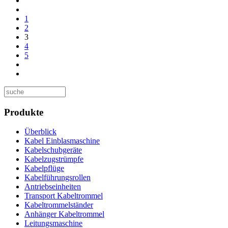
1
2
3
4
5
Produkte
Überblick
Kabel Einblasmaschine
Kabelschubgeräte
Kabelzugstrümpfe
Kabelpflüge
Kabelführungsrollen
Antriebseinheiten
Transport Kabeltrommel
Kabeltrommelständer
Anhänger Kabeltrommel
Leitungsmaschine