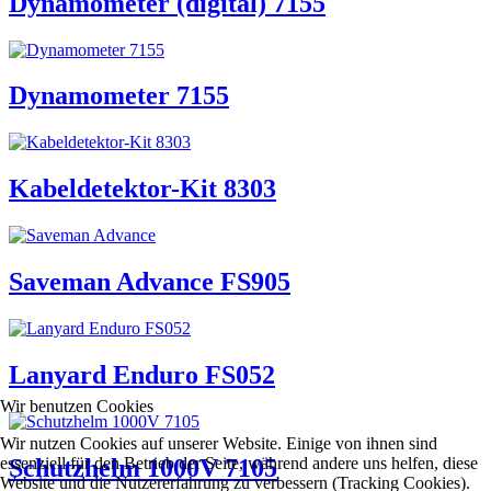
Dynamometer (digital) 7155
Dynamometer 7155
Kabeldetektor-Kit 8303
Saveman Advance FS905
Lanyard Enduro FS052
Wir benutzen Cookies
Wir nutzen Cookies auf unserer Website. Einige von ihnen sind
essenziell für den Betrieb der Seite, während andere uns helfen, diese
Schutzhelm 1000V 7105
Website und die Nutzererfahrung zu verbessern (Tracking Cookies).