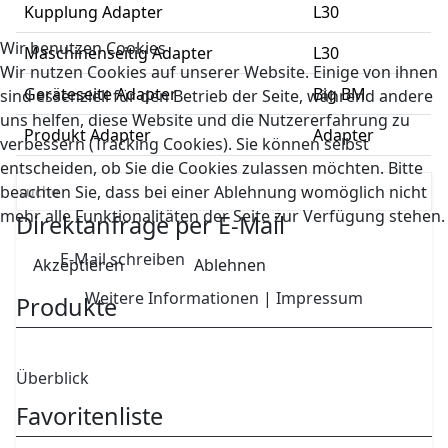
Kupplung Adapter
L30
Wir benutzen Cookies
Maschinenseitig Adapter
L30
Wir nutzen Cookies auf unserer Website. Einige von ihnen
Geräteseite Adapter
Big BM
sind essenziell für den Betrieb der Seite, während andere
uns helfen, diese Website und die Nutzererfahrung zu
Produkt Adapter
Adapter
verbessern (Tracking Cookies). Sie können selbst
entscheiden, ob Sie die Cookies zulassen möchten. Bitte
beachten Sie, dass bei einer Ablehnung womöglich nicht
mehr alle Funktionalitäten der Seite zur Verfügung stehen.
Direktanfrage per E-Mail
E-Mail schreiben
Akzeptieren
Ablehnen
Weitere Informationen
|
Impressum
Produkte
Überblick
Favoritenliste