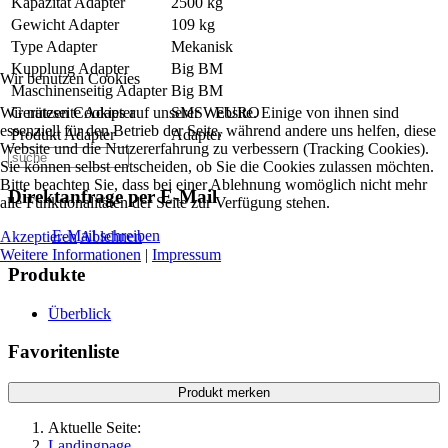
Kapazität Adapter
2500 kg
Gewicht Adapter
109 kg
Type Adapter
Mekanisk
Kupplung Adapter
Big BM
Wir benutzen Cookies
Maschinenseitig Adapter
Big BM
Wir nutzen Cookies auf unserer Website. Einige von ihnen sind
Geräteseite Adapter
SMS / EURO
essenziell für den Betrieb der Seite, während andere uns helfen, diese
Produkt Adapter
Adapter
Website und die Nutzererfahrung zu verbessern (Tracking Cookies).
Sie können selbst entscheiden, ob Sie die Cookies zulassen möchten.
Bitte beachten Sie, dass bei einer Ablehnung womöglich nicht mehr
Direktanfrage per E-Mail
alle Funktionalitäten der Seite zur Verfügung stehen.
E-Mail schreiben
Akzeptieren
Ablehnen
Weitere Informationen
|
Impressum
Produkte
Überblick
Favoritenliste
Produkt merken
Aktuelle Seite:
Landingpage