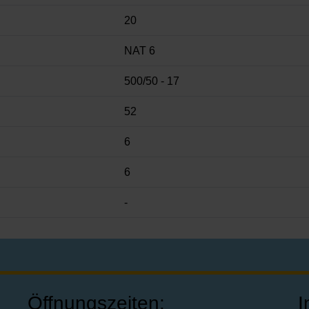
20
NAT 6
500/50 - 17
52
6
6
-
Öffnungszeiten:
I