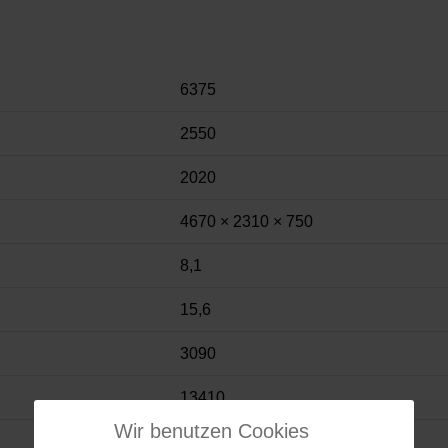
6375
2550
2020
4670 × 2310 × 750
8,1
15,6
3090
13410
Wir benutzen Cookies
16500