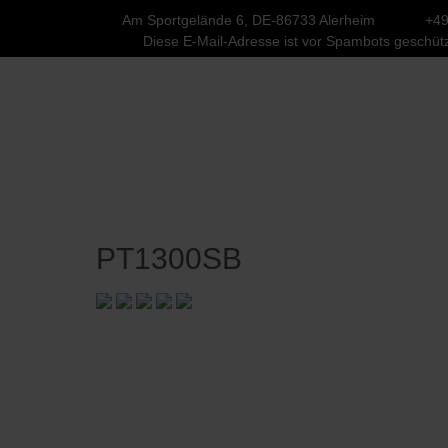
Am Sportgelände 6, DE-86733 Alerheim
+49
Diese E-Mail-Adresse ist vor Spambots geschütz
PT1300SB