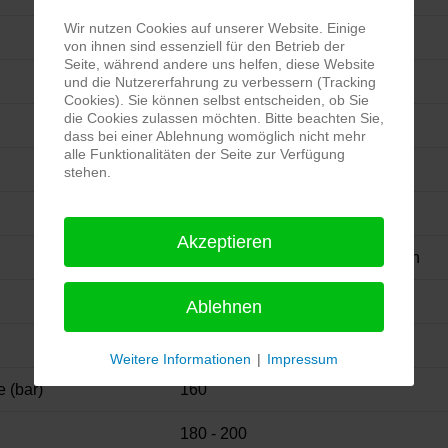
Wir nutzen Cookies auf unserer Website. Einige
2650
von ihnen sind essenziell für den Betrieb der
Seite, während andere uns helfen, diese Website
2
und die Nutzererfahrung zu verbessern (Tracking
Cookies). Sie können selbst entscheiden, ob Sie
die Cookies zulassen möchten. Bitte beachten Sie,
6925
dass bei einer Ablehnung womöglich nicht mehr
alle Funktionalitäten der Seite zur Verfügung
80 × 80, 8 Schrauben
stehen.
-
Akzeptieren
350 × 90(359E) 2 oder 4 Bremsen
40
Ablehnen
Federdrehgestell
Weitere Informationen
|
Impressum
 (bar)
160
180 - 200