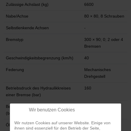
Zulässige Achslast (kg)
6600
Nabe/Achse
80 × 80, 8 Schrauben
Selbstlenkende Achsen
-
Bremstyp
300 × 90; 0; 2 oder 4
Bremsen
Geschwindigkeitsbegrenzung (km/h)
40
Federung
Mechanisches
Drehgestell
Betriebsdruck des Hydraulikkreises
160
einer Bremse (bar)
Betriebsdruck des Hydraulikkreises
180 - 200
Wir benutzen Cookies
(bar)
Wir nutzen Cookies auf unserer Website. Einige von
Ölbedarf zum Kippen (L)
15
ihnen sind essenziell für den Betrieb der Seite,