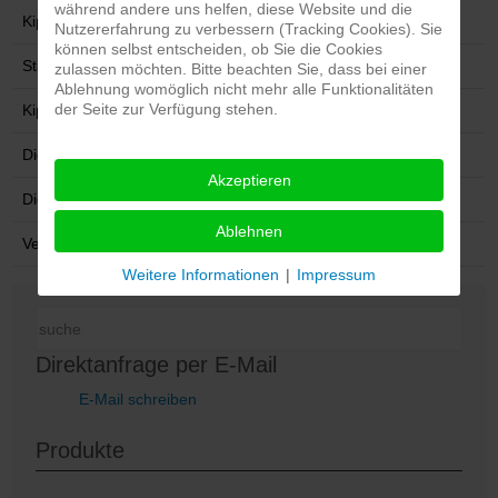
während andere uns helfen, diese Website und die
Kippzylinder Anzahl Stufen
NAS 6
Nutzererfahrung zu verbessern (Tracking Cookies). Sie
können selbst entscheiden, ob Sie die Cookies
Standard Bereifung
500/50 - 17
zulassen möchten. Bitte beachten Sie, dass bei einer
Ablehnung womöglich nicht mehr alle Funktionalitäten
der Seite zur Verfügung stehen.
Kippwinkel
52
Dicke des Bodenblechs (mm)
6
Akzeptieren
Dicke des Seitenblechs (mm)
6
Ablehnen
Verblockung Achse
-
Weitere Informationen
|
Impressum
Direktanfrage per E-Mail
E-Mail schreiben
Produkte