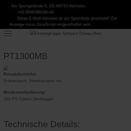
Am Sportgelände 6, DE-86733 Alerheim
+49 9085/96038-40
Diese E-Mail-Adresse ist vor Spambots geschützt! Zur
Anzeige muss JavaScript eingeschaltet sein.
Mobile Menu Toggle
PT1300MB
Einsatzbereiche:
Erdtransport, Steintransport etc.
Mindestanforderung:
160-PS-Traktor;Minibagger
Technische Details: