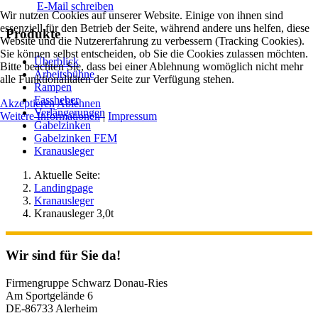
E-Mail schreiben
Wir nutzen Cookies auf unserer Website. Einige von ihnen sind
essenziell für den Betrieb der Seite, während andere uns helfen, diese
Produkte
Website und die Nutzererfahrung zu verbessern (Tracking Cookies).
Sie können selbst entscheiden, ob Sie die Cookies zulassen möchten.
Überblick
Bitte beachten Sie, dass bei einer Ablehnung womöglich nicht mehr
Arbeitsbühne
alle Funktionalitäten der Seite zur Verfügung stehen.
Rampen
Fassheber
Akzeptieren
Ablehnen
Verlängerungen
Weitere Informationen
|
Impressum
Gabelzinken
Gabelzinken FEM
Kranausleger
Aktuelle Seite:
Landingpage
Kranausleger
Kranausleger 3,0t
Wir sind für Sie da!
Firmengruppe Schwarz Donau-Ries
Am Sportgelände 6
DE-86733 Alerheim