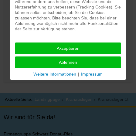
während andere uns helfen, diese Website und die
Nutzererfahrung zu verbessern (Tracking Cookies). Sie
Arbeitsbühne
können selbst entscheiden, ob Sie die Cookies
Rampen
zulassen möchten. Bitte beachten Sie, dass bei einer
Ablehnung womöglich nicht mehr alle Funktionalitäten
Fassheber
der Seite zur Verfügung stehen.
Verlängerungen
Akzeptieren
Gabelzinken
Gabelzinken FEM
Ablehnen
Kranausleger
Weitere Informationen
|
Impressum
Aktuelle Seite:
Landingpage
Kranausleger
Kranausleger 1t
Wir sind für Sie da!
Firmengruppe Schwarz Donau-Ries