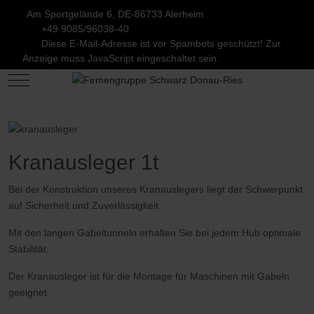
Am Sportgelände 6, DE-86733 Alerheim
+49 9085/96038-40
Diese E-Mail-Adresse ist vor Spambots geschützt! Zur
Anzeige muss JavaScript eingeschaltet sein.
Mobile Menu Toggle
Kranausleger 1t
Bei der Konstruktion unseres Kranauslegers liegt der Schwerpunkt
auf Sicherheit und Zuverlässigkeit.
Mit den langen Gabeltunneln erhalten Sie bei jedem Hub optimale
Stabilität.
Der Kranausleger ist für die Montage für Maschinen mit Gabeln
geeignet.