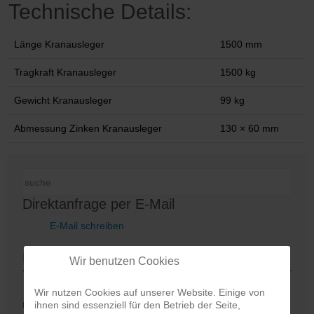
Technische Details:
Länge Kranausleger
1500 mm
Tragkraft Kranausleger
1500 kg
Gewicht Kranausleger
99 kg
Abmessung Zinken Kranausleger
130 × 60 mm
Direktanfrage per E-Mail
E-Mail schreiben
Produkte
Wir benutzen Cookies
Wir nutzen Cookies auf unserer Website. Einige von
ihnen sind essenziell für den Betrieb der Seite,
Überblick