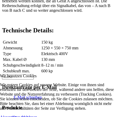
betrieben werden können, die an Gerät A angeschlossen ist. Die
Reihenschaltung erfolgt über ein Signalkabel, das von – A nach B
von B nach C und so weiter angeschlossen wird.
Technische Details:
Gewicht
150 kg
Abmessung
1250 × 550 × 750 mm
Type
Elektrisch 400V
Max. Kabel Ø
130 mm
Schubgeschwindigkeit
8–12 m / min
Schubkraft max.
600 kp
Wir benutzen Cookies
Wir nutzen Cookies auf unserer Website. Einige von ihnen sind
Direktanfrage per E-Mail
essenziell für den Betrieb der Seite, während andere uns helfen, diese
Website und die Nutzererfahrung zu verbessern (Tracking Cookies).
E-Mail schreiben
Sie können selbst entscheiden, ob Sie die Cookies zulassen möchten.
Bitte beachten Sie, dass bei einer Ablehnung womöglich nicht mehr
Produkte
alle Funktionalitäten der Seite zur Verfügung stehen.