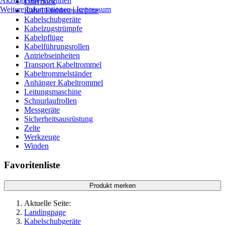
Akzeptieren
Ablehnen
Überblick
Weitere Informationen
|
Impressum
Kabel Einblasmaschine
Kabelschubgeräte
Kabelzugstrümpfe
Kabelpflüge
Kabelführungsrollen
Antriebseinheiten
Transport Kabeltrommel
Kabeltrommelständer
Anhänger Kabeltrommel
Leitungsmaschine
Schnurlaufrollen
Messgeräte
Sicherheitsausrüstung
Zelte
Werkzeuge
Winden
Favoritenliste
Produkt merken
Aktuelle Seite:
Landingpage
Kabelschubgeräte