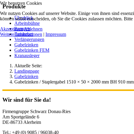
Wir benutzen Cookies
Produkte
Wir nutzen Cookies auf unserer Website. Einige von ihnen sind essenzi
Überblick
können selbst entscheiden, ob Sie die Cookies zulassen möchten. Bitte
Arbeitsbühne
Rampen
Akzeptieren
Ablehnen
Fassheber
Weitere Informationen
|
Impressum
Verlängerungen
Gabelzinken
Gabelzinken FEM
Kranausleger
Aktuelle Seite:
Landingpage
Gabelzinken
Gabelzinken / Staplergabel 1510 × 50 × 2000 mm BH 910 mm
Wir sind für Sie da!
Firmengruppe Schwarz Donau-Ries
Am Sportgelände 6
DE-86733 Alerheim
Tel.: +49 (0) 9085 / 96038-40