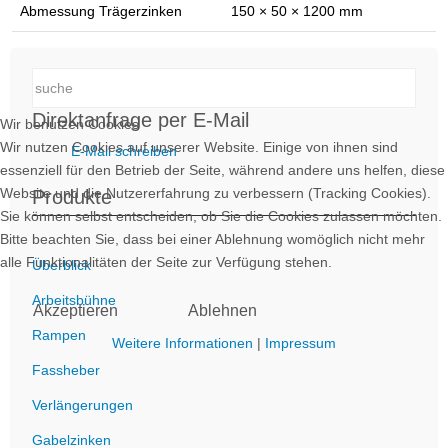
Abmessung Trägerzinken
150 × 50 × 1200 mm
Direktanfrage per E-Mail
Wir benutzen Cookies
Wir nutzen Cookies auf unserer Website. Einige von ihnen sind
E-Mail schreiben
essenziell für den Betrieb der Seite, während andere uns helfen, diese
Website und die Nutzererfahrung zu verbessern (Tracking Cookies).
Produkte
Sie können selbst entscheiden, ob Sie die Cookies zulassen möchten.
Bitte beachten Sie, dass bei einer Ablehnung womöglich nicht mehr
alle Funktionalitäten der Seite zur Verfügung stehen.
Überblick
Arbeitsbühne
Akzeptieren
Ablehnen
Rampen
Weitere Informationen
|
Impressum
Fassheber
Verlängerungen
Gabelzinken