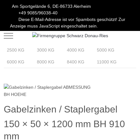
Am Sportgelände 6, DE-86733 Alerheim
+49 9085/96038-40
Diese E-Mail-Adresse ist vor Spambots geschützt! Zur
Anzeige muss JavaScript eingeschaltet sein.
Mobile Menu Toggle
2500 KG
3000 KG
4000 KG
5000 KG
6000 KG
8000 KG
8400 KG
11000 KG
Gabelzinken / Staplergabel
150 × 50 × 1200 mm BH 910
mm