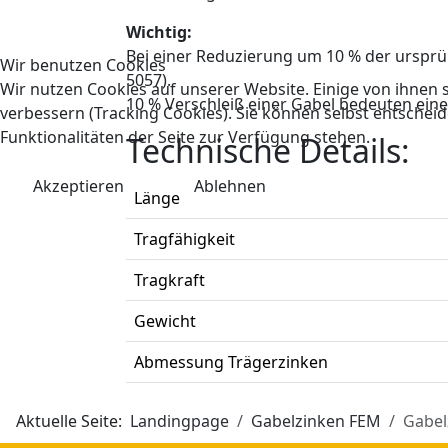
Wichtig:
Bei einer Reduzierung um 10 % der urspr
Wir benutzen Cookies
5057).
Wir nutzen Cookies auf unserer Website. Einige von ihnen s
10 % Verschleiß einer Gabel bedeuten ein
verbessern (Tracking Cookies). Sie können selbst entscheid
Funktionalitäten der Seite zur Verfügung stehen.
Technische Details:
Akzeptieren
Ablehnen
Länge
Tragfähigkeit
Tragkraft
Gewicht
Abmessung Trägerzinken
Aktuelle Seite:
Landingpage
Gabelzinken FEM
Gabel