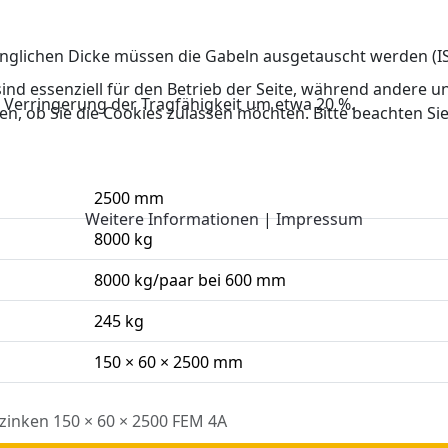
ünglichen Dicke müssen die Gabeln ausgetauscht werden (I
ind essenziell für den Betrieb der Seite, während andere u
e Verringerung der Tragfähigkeit um etwa 20 %.
en, ob Sie die Cookies zulassen möchten. Bitte beachten Si
2500 mm
Weitere Informationen
|
Impressum
8000 kg
8000 kg/paar bei 600 mm
245 kg
150 × 60 × 2500 mm
zinken 150 × 60 × 2500 FEM 4A