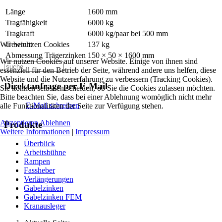
Länge
1600 mm
Tragfähigkeit
6000 kg
Tragkraft
6000 kg/paar bei 500 mm
Gewicht
137 kg
Wir benutzen Cookies
Abmessung Trägerzinken
150 × 50 × 1600 mm
Wir nutzen Cookies auf unserer Website. Einige von ihnen sind
essenziell für den Betrieb der Seite, während andere uns helfen, diese
Website und die Nutzererfahrung zu verbessern (Tracking Cookies).
Direktanfrage per E-Mail
Sie können selbst entscheiden, ob Sie die Cookies zulassen möchten.
Bitte beachten Sie, dass bei einer Ablehnung womöglich nicht mehr
E-Mail schreiben
alle Funktionalitäten der Seite zur Verfügung stehen.
Akzeptieren
Ablehnen
Produkte
Weitere Informationen
|
Impressum
Überblick
Arbeitsbühne
Rampen
Fassheber
Verlängerungen
Gabelzinken
Gabelzinken FEM
Kranausleger