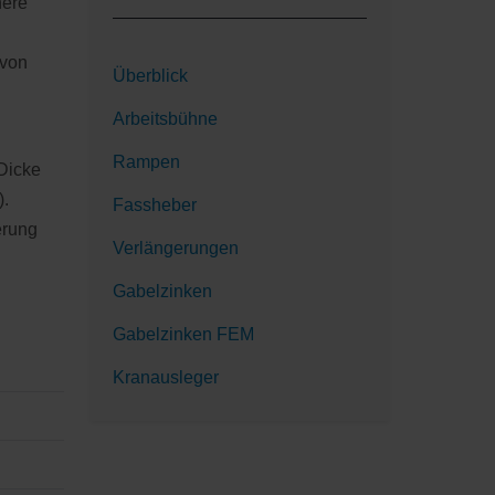
nere
 von
Überblick
Arbeitsbühne
Rampen
Dicke
).
Fassheber
erung
Verlängerungen
Gabelzinken
Gabelzinken FEM
Kranausleger