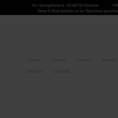
Am Sportgelände 6, DE-86733 Alerheim
+49
Diese E-Mail-Adresse ist vor Spambots geschütz
800 KG
1000 KG
1700 KG
2000 KG
8000 KG
11000 KG