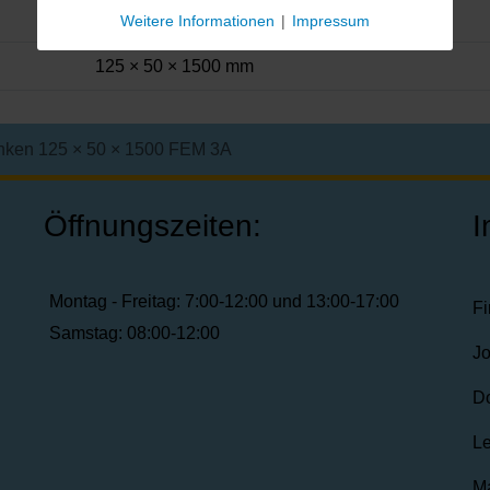
98 kg
Weitere Informationen
|
Impressum
125 × 50 × 1500 mm
nken 125 × 50 × 1500 FEM 3A
Öffnungszeiten:
I
Montag - Freitag: 7:00-12:00 und 13:00-17:00
F
Samstag: 08:00-12:00
J
D
Le
Ma