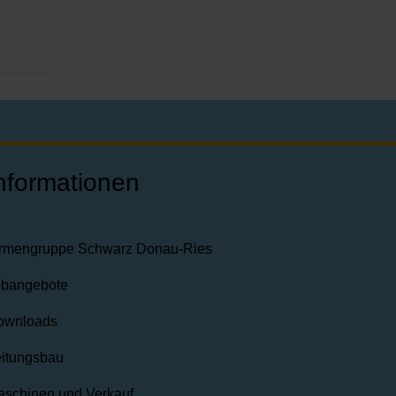
nformationen
irmengruppe Schwarz Donau-Ries
obangebote
ownloads
itungsbau
schinen und Verkauf