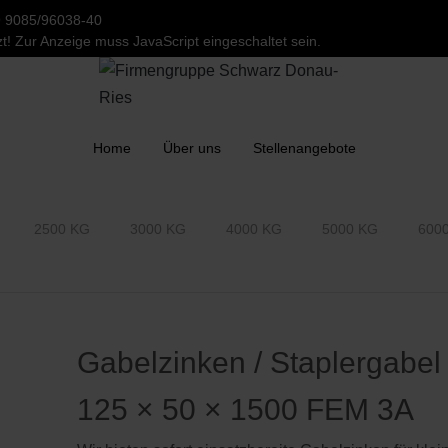
 9085/96038-40
t! Zur Anzeige muss JavaScript eingeschaltet sein.
Home
Über uns
Stellenangebote
2500 KG
3000 KG
4000 KG
5000 KG
600
Gabelzinken / Staplergabel
125 × 50 × 1500 FEM 3A