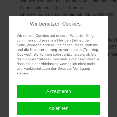
Wir bieten sofort einsatzbereite Gabelzinken für klei
Gabelstapler von 1 bis 11 Tonnen.
Abmessungen nach internationaler Norm ISO 2328,
FEM 1 bis FEM 4.
Wir benutzen Cookies
Wichtig:
Wir nutzen Cookies auf unserer Website. Einige
Bei einer Reduzierung um 10 % der ursprünglichen 
von ihnen sind essenziell für den Betrieb der
Seite, während andere uns helfen, diese Website
müssen die Gabeln ausgetauscht werden (ISO 5057
und die Nutzererfahrung zu verbessern (Tracking
10 % Verschleiß einer Gabel bedeuten eine Verring
Cookies). Sie können selbst entscheiden, ob Sie
die Cookies zulassen möchten. Bitte beachten Sie,
der Tragfähigkeit um etwa 20 %.
dass bei einer Ablehnung womöglich nicht mehr
alle Funktionalitäten der Seite zur Verfügung
stehen.
1500 mm
Akzeptieren
5000 kg
Ablehnen
5000 kg/paar bei 500 mm