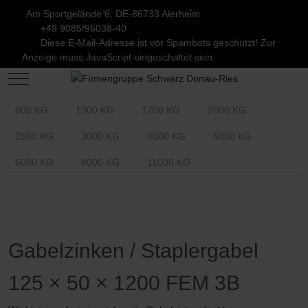
Am Sportgelände 6, DE-86733 Alerheim
+49 9085/96038-40
Diese E-Mail-Adresse ist vor Spambots geschützt! Zur
Anzeige muss JavaScript eingeschaltet sein.
Mobile Menu Toggle
800 KG
1000 KG
1700 KG
2000 KG
2500 KG
3000 KG
4000 KG
5000 KG
6000 KG
8000 KG
11000 KG
Gabelzinken / Staplergabel
125 × 50 × 1200 FEM 3B