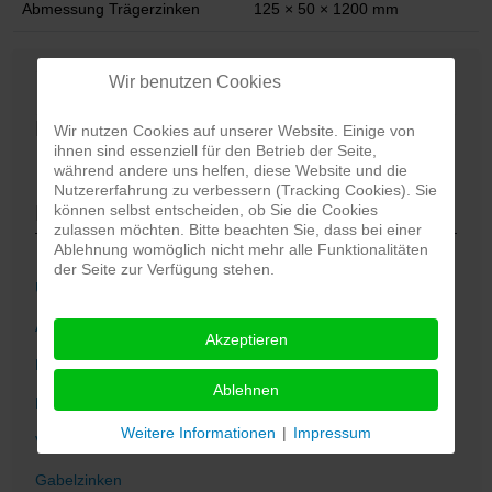
Abmessung Trägerzinken
125 × 50 × 1200 mm
Wir benutzen Cookies
Direktanfrage per E-Mail
Wir nutzen Cookies auf unserer Website. Einige von
ihnen sind essenziell für den Betrieb der Seite,
E-Mail schreiben
während andere uns helfen, diese Website und die
Nutzererfahrung zu verbessern (Tracking Cookies). Sie
können selbst entscheiden, ob Sie die Cookies
Produkte
zulassen möchten. Bitte beachten Sie, dass bei einer
Ablehnung womöglich nicht mehr alle Funktionalitäten
der Seite zur Verfügung stehen.
Überblick
Arbeitsbühne
Akzeptieren
Rampen
Ablehnen
Fassheber
Weitere Informationen
|
Impressum
Verlängerungen
Gabelzinken