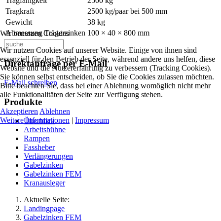
Tragfähigkeit
2500 kg
Tragkraft
2500 kg/paar bei 500 mm
Gewicht
38 kg
Abmessung Trägerzinken
100 × 40 × 800 mm
Wir benutzen Cookies
Wir nutzen Cookies auf unserer Website. Einige von ihnen sind
essenziell für den Betrieb der Seite, während andere uns helfen, diese
Direktanfrage per E-Mail
Website und die Nutzererfahrung zu verbessern (Tracking Cookies).
Sie können selbst entscheiden, ob Sie die Cookies zulassen möchten.
E-Mail schreiben
Bitte beachten Sie, dass bei einer Ablehnung womöglich nicht mehr
alle Funktionalitäten der Seite zur Verfügung stehen.
Produkte
Akzeptieren
Ablehnen
Weitere Informationen
|
Impressum
Überblick
Arbeitsbühne
Rampen
Fassheber
Verlängerungen
Gabelzinken
Gabelzinken FEM
Kranausleger
Aktuelle Seite:
Landingpage
Gabelzinken FEM