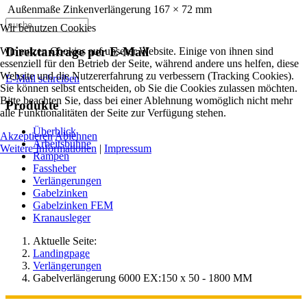
Außenmaße Zinkenverlängerung
167 × 72 mm
Wir benutzen Cookies
Direktanfrage per E-Mail
Wir nutzen Cookies auf unserer Website. Einige von ihnen sind
essenziell für den Betrieb der Seite, während andere uns helfen, diese
Website und die Nutzererfahrung zu verbessern (Tracking Cookies).
E-Mail schreiben
Sie können selbst entscheiden, ob Sie die Cookies zulassen möchten.
Bitte beachten Sie, dass bei einer Ablehnung womöglich nicht mehr
Produkte
alle Funktionalitäten der Seite zur Verfügung stehen.
Überblick
Akzeptieren
Ablehnen
Arbeitsbühne
Weitere Informationen
|
Impressum
Rampen
Fassheber
Verlängerungen
Gabelzinken
Gabelzinken FEM
Kranausleger
Aktuelle Seite:
Landingpage
Verlängerungen
Gabelverlängerung 6000 EX:150 x 50 - 1800 MM