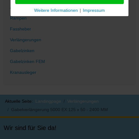
Arbeitsbühne
Weitere Informationen
|
Impressum
Rampen
Fassheber
Verlängerungen
Gabelzinken
Gabelzinken FEM
Kranausleger
Aktuelle Seite:
Landingpage
Verlängerungen
Gabelverlängerung 5000 EX:125 x 50 - 2400 MM
Wir sind für Sie da!