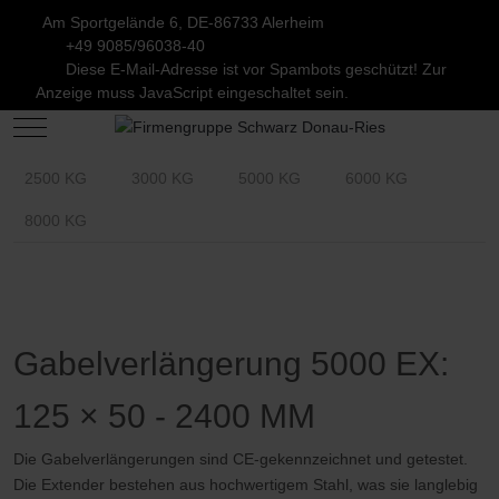
Am Sportgelände 6, DE-86733 Alerheim
+49 9085/96038-40
Diese E-Mail-Adresse ist vor Spambots geschützt! Zur
Anzeige muss JavaScript eingeschaltet sein.
Mobile Menu Toggle
2500 KG
3000 KG
5000 KG
6000 KG
8000 KG
Gabelverlängerung 5000 EX:
125 × 50 - 2400 MM
Die Gabelverlängerungen sind CE-gekennzeichnet und getestet.
Die Extender bestehen aus hochwertigem Stahl, was sie langlebig