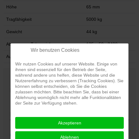
Höhe
65 mm
Tragfähigkeit
5000 kg
Gewicht
44 kg
Abmessung Trägerzinken
125 × 50 - 2400 mm
Wir benutzen Cookies
Außenmaße Zinkenverlängerung
145 × 73 mm
Wir nutzen Cookies auf unserer Website. Einige von
ihnen sind essenziell für den Betrieb der Seite,
während andere uns helfen, diese Website und die
Nutzererfahrung zu verbessern (Tracking Cookies). Sie
können selbst entscheiden, ob Sie die Cookies
Direktanfrage per E-Mail
zulassen möchten. Bitte beachten Sie, dass bei einer
Ablehnung womöglich nicht mehr alle Funktionalitäten
E-Mail schreiben
der Seite zur Verfügung stehen.
Produkte
Akzeptieren
Überblick
Ablehnen