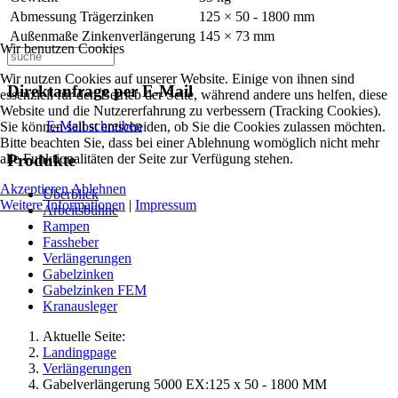
Abmessung Trägerzinken
125 × 50 - 1800 mm
Außenmaße Zinkenverlängerung
145 × 73 mm
Wir benutzen Cookies
Wir nutzen Cookies auf unserer Website. Einige von ihnen sind
Direktanfrage per E-Mail
essenziell für den Betrieb der Seite, während andere uns helfen, diese
Website und die Nutzererfahrung zu verbessern (Tracking Cookies).
E-Mail schreiben
Sie können selbst entscheiden, ob Sie die Cookies zulassen möchten.
Bitte beachten Sie, dass bei einer Ablehnung womöglich nicht mehr
alle Funktionalitäten der Seite zur Verfügung stehen.
Produkte
Akzeptieren
Ablehnen
Überblick
Weitere Informationen
|
Impressum
Arbeitsbühne
Rampen
Fassheber
Verlängerungen
Gabelzinken
Gabelzinken FEM
Kranausleger
Aktuelle Seite:
Landingpage
Verlängerungen
Gabelverlängerung 5000 EX:125 x 50 - 1800 MM